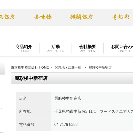
り
商品紹介
活動
会社概要
お問い合わ
PRODUCTS
ABOUT US
ABOUT US
CONTACT
東立商事 株式会社 HOME
>
関東地区店舗一覧
>
麗彩楼中新宿店
麗彩楼中新宿店
店名
麗彩楼中新宿店
所在地
千葉県柏市中新宿3-11-1 フードスクエア
電話番号
04-7176-8388