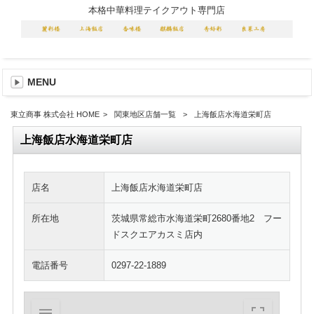
本格中華料理テイクアウト専門店
MENU
東立商事 株式会社 HOME
>
関東地区店舗一覧
>
上海飯店水海道栄町店
上海飯店水海道栄町店
店名
上海飯店水海道栄町店
所在地
茨城県常総市水海道栄町2680番地2 フー
ドスクエアカスミ店内
電話番号
0297-22-1889