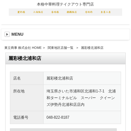
本格中華料理テイクアウト専門店
MENU
東立商事 株式会社 HOME
>
関東地区店舗一覧
>
麗彩楼北浦和店
麗彩楼北浦和店
店名
麗彩楼北浦和店
所在地
埼玉県さいた市浦和区北浦和1-7-1 北浦
和ターミナルビル スーパー クイーン
ズ伊勢丹北浦和店店内
電話番号
048-822-8187