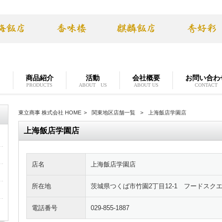
り
商品紹介
活動
会社概要
お問い合わ
PRODUCTS
ABOUT US
ABOUT US
CONTACT
東立商事 株式会社 HOME
>
関東地区店舗一覧
>
上海飯店学園店
上海飯店学園店
店名
上海飯店学園店
所在地
茨城県つくば市竹園2丁目12-1 フードスク
電話番号
029-855-1887